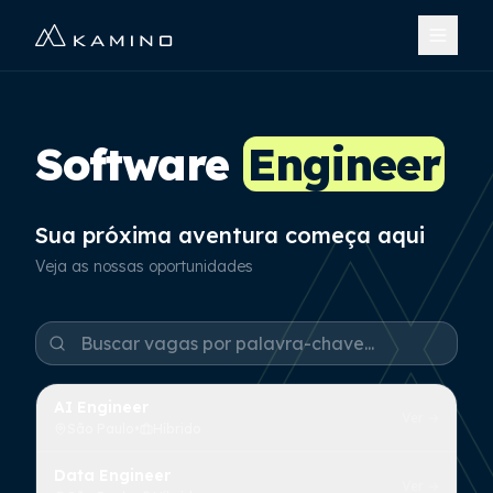
Software
Engineer
Sua próxima aventura começa aqui
Veja as nossas oportunidades
AI Engineer
Ver →
São Paulo
•
Híbrido
Data Engineer
Ver →