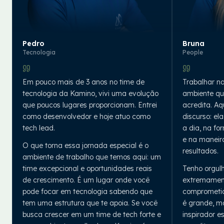
Pedro
Bruna
Tecnologia
People
Em pouco mais de 3 anos no time de
Trabalhar n
tecnologia da Kamino, vivi uma evolução
ambiente qu
que poucos lugares proporcionam. Entrei
acredita. Aq
como desenvolvedor e hoje atuo como
discurso: el
tech lead.
a dia, na fo
e na manei
O que torna essa jornada especial é o
resultados.
ambiente de trabalho que temos aqui: um
time excepcional e oportunidades reais
Tenho orgul
de crescimento. É um lugar onde você
extremamen
pode focar em tecnologia sabendo que
comprometid
tem uma estrutura que te apoia. Se você
é grande, m
busca crescer em um time de tech forte e
inspirador 