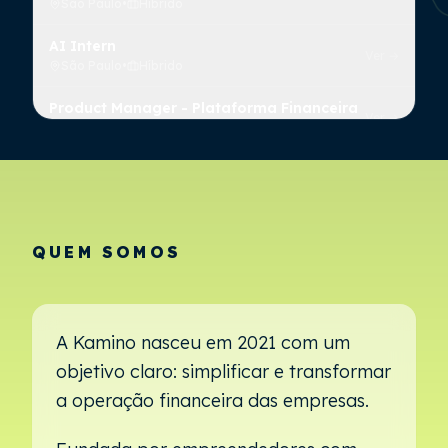
São Paulo
•
Híbrido
AI Intern
Ver →
São Paulo
•
Híbrido
Product Manager - Plataforma Financeira
Ver →
São Paulo
•
Híbrido
CRM & Lifecycle Marketing Analyst
Ver →
São Paulo
•
Híbrido
Tax Specialist
Ver →
QUEM SOMOS
São Paulo
•
Híbrido
A Kamino nasceu em 2021 com um
objetivo claro: simplificar e transformar
a operação financeira das empresas.