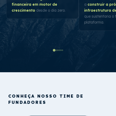
financeira em motor de
a
construir a pr
crescimento
desde o dia zero.
infraestrutura 
que sustentaria o 
plataforma.
CONHEÇA NOSSO TIME DE
FUNDADORES