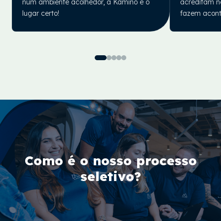
num ambiente acolhedor, a Kamino é o
acreditam n
lugar certo!
fazem acont
Como é o nosso processo
seletivo?