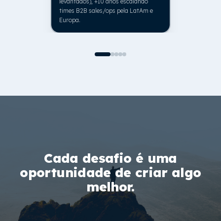
levantados), +10 anos escalando
times B2B sales/ops pela LatAm e
Europa.
Cada desafio é uma
oportunidade de criar algo
melhor.